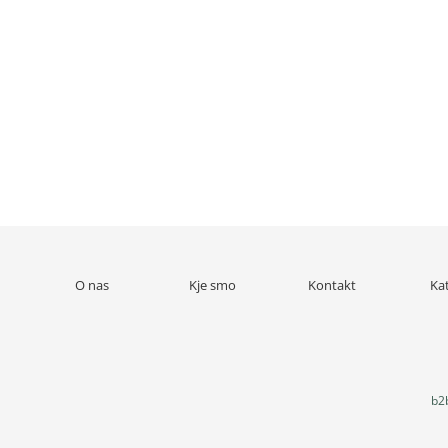
O nas
Kje smo
Kontakt
Ka
b2b